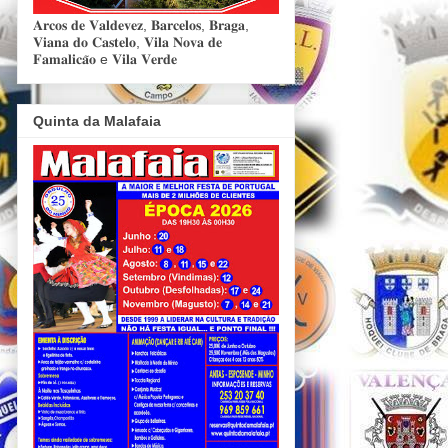
𝐀𝐫𝐜𝐨𝐬 𝐝𝐞 𝐕𝐚𝐥𝐝𝐞𝐯𝐞𝐳, 𝐁𝐚𝐫𝐜𝐞𝐥𝐨𝐬, 𝐁𝐫𝐚𝐠𝐚,
𝐕𝐢𝐚𝐧𝐚 𝐝𝐨 𝐂𝐚𝐬𝐭𝐞𝐥𝐨, 𝐕𝐢𝐥𝐚 𝐍𝐨𝐯𝐚 𝐝𝐞
𝐅𝐚𝐦𝐚𝐥𝐢𝐜𝐚̃𝐨 e 𝐕𝐢𝐥𝐚 𝐕𝐞𝐫𝐝𝐞
Quinta da Malafaia