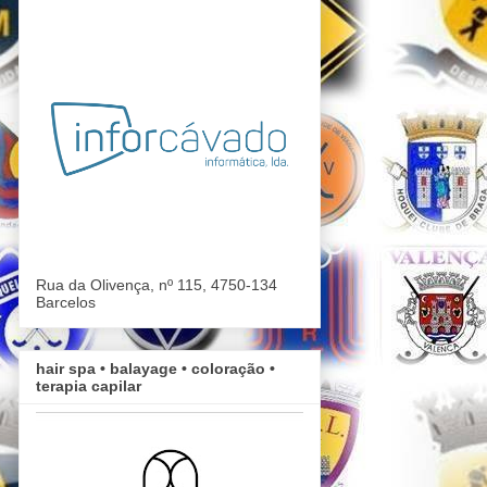
Rua da Olivença, nº 115, 4750-134
Barcelos
hair spa •⁠ balayage • coloração ⁠•
terapia capilar⁠