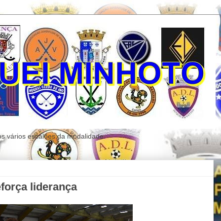
os vários escalões da modalidade.
eforça liderança