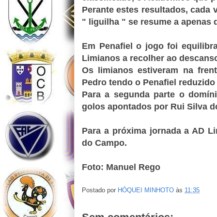
Perante estes resultados, cada v
" liguilha " se resume a apenas
Em Penafiel o jogo foi equili
Limianos a recolher ao descanso
Os limianos estiveram na fren
Pedro tendo o Penafiel reduzido
Para a segunda parte o domín
golos apontados por Rui Silva d
Para a próxima jornada a AD L
do Campo.
Foto: Manuel Rego
Postado por
HÓQUEI MINHOTO
às
11:35